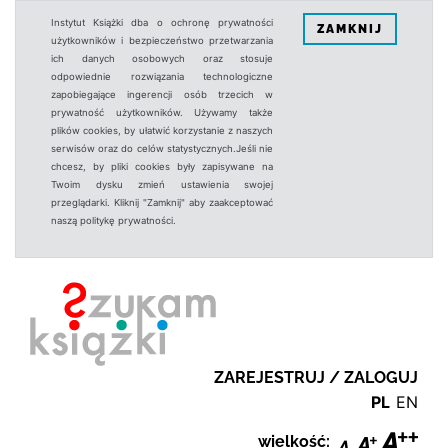
Instytut Książki dba o ochronę prywatności
ZAMKNIJ
użytkowników i bezpieczeństwo przetwarzania
ich danych osobowych oraz stosuje
odpowiednie rozwiązania technologiczne
zapobiegające ingerencji osób trzecich w
prywatność użytkowników. Używamy także
plików cookies, by ułatwić korzystanie z naszych
serwisów oraz do celów statystycznych.Jeśli nie
chcesz, by pliki cookies były zapisywane na
Twoim dysku zmień ustawienia swojej
przeglądarki. Kliknij "Zamknij" aby zaakceptować
naszą politykę prywatności.
ZAREJESTRUJ / ZALOGUJ
PL
EN
wielkość: