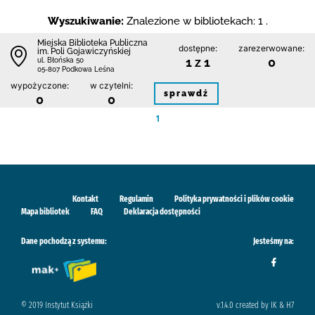
Wyszukiwanie:
Znalezione w bibliotekach: 1 .
Miejska Biblioteka Publiczna
dostępne:
zarezerwowane:
im. Poli Gojawiczyńskiej
1 z 1
0
ul. Błońska 50
05-807 Podkowa Leśna
wypożyczone:
w czytelni:
sprawdź
0
0
1
Kontakt
Regulamin
Polityka prywatności i plików cookie
Mapa bibliotek
FAQ
Deklaracja dostępności
Dane pochodzą z systemu:
Jesteśmy na:
© 2019 Instytut Książki
v.1.4.0 created by IK & H7