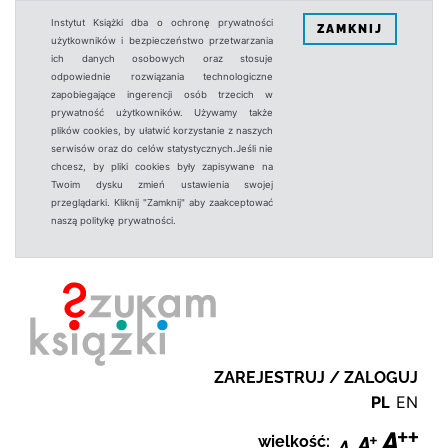
Instytut Książki dba o ochronę prywatności
ZAMKNIJ
użytkowników i bezpieczeństwo przetwarzania
ich danych osobowych oraz stosuje
odpowiednie rozwiązania technologiczne
zapobiegające ingerencji osób trzecich w
prywatność użytkowników. Używamy także
plików cookies, by ułatwić korzystanie z naszych
serwisów oraz do celów statystycznych.Jeśli nie
chcesz, by pliki cookies były zapisywane na
Twoim dysku zmień ustawienia swojej
przeglądarki. Kliknij "Zamknij" aby zaakceptować
naszą politykę prywatności.
ZAREJESTRUJ / ZALOGUJ
PL
EN
wielkość: