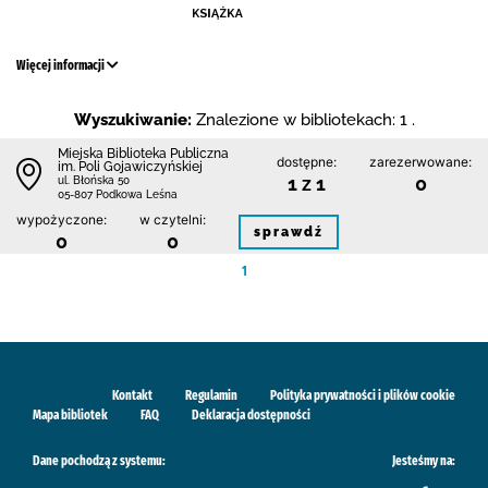
Więcej informacji
Wyszukiwanie:
Znalezione w bibliotekach: 1 .
Miejska Biblioteka Publiczna
dostępne:
zarezerwowane:
im. Poli Gojawiczyńskiej
1 z 1
0
ul. Błońska 50
05-807 Podkowa Leśna
wypożyczone:
w czytelni:
sprawdź
0
0
1
Kontakt
Regulamin
Polityka prywatności i plików cookie
Mapa bibliotek
FAQ
Deklaracja dostępności
Dane pochodzą z systemu:
Jesteśmy na: