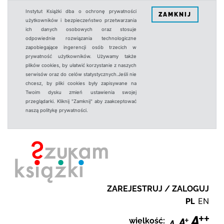
Instytut Książki dba o ochronę prywatności
ZAMKNIJ
użytkowników i bezpieczeństwo przetwarzania
ich danych osobowych oraz stosuje
odpowiednie rozwiązania technologiczne
zapobiegające ingerencji osób trzecich w
prywatność użytkowników. Używamy także
plików cookies, by ułatwić korzystanie z naszych
serwisów oraz do celów statystycznych.Jeśli nie
chcesz, by pliki cookies były zapisywane na
Twoim dysku zmień ustawienia swojej
przeglądarki. Kliknij "Zamknij" aby zaakceptować
naszą politykę prywatności.
ZAREJESTRUJ / ZALOGUJ
PL
EN
wielkość: