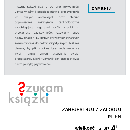
Instytut Książki dba o ochronę prywatności
ZAMKNIJ
użytkowników i bezpieczeństwo przetwarzania
ich danych osobowych oraz stosuje
odpowiednie rozwiązania technologiczne
zapobiegające ingerencji osób trzecich w
prywatność użytkowników. Używamy także
plików cookies, by ułatwić korzystanie z naszych
serwisów oraz do celów statystycznych.Jeśli nie
chcesz, by pliki cookies były zapisywane na
Twoim dysku zmień ustawienia swojej
przeglądarki. Kliknij "Zamknij" aby zaakceptować
naszą politykę prywatności.
ZAREJESTRUJ / ZALOGUJ
PL
EN
wielkość: