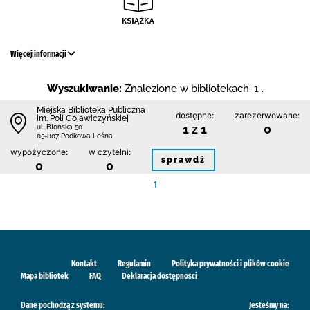
Więcej informacji
Wyszukiwanie:
Znalezione w bibliotekach: 1 .
Miejska Biblioteka Publiczna
dostępne:
zarezerwowane:
im. Poli Gojawiczyńskiej
1 z 1
0
ul. Błońska 50
05-807 Podkowa Leśna
wypożyczone:
w czytelni:
sprawdź
0
0
1
Kontakt
Regulamin
Polityka prywatności i plików cookie
Mapa bibliotek
FAQ
Deklaracja dostępności
Dane pochodzą z systemu:
Jesteśmy na: