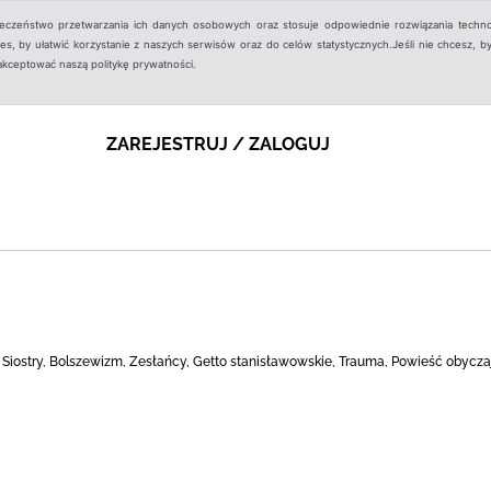
ieczeństwo przetwarzania ich danych osobowych oraz stosuje odpowiednie rozwiązania techno
, by ułatwić korzystanie z naszych serwisów oraz do celów statystycznych.Jeśli nie chcesz, by
aakceptować naszą politykę prywatności.
ZAREJESTRUJ / ZALOGUJ
, Siostry, Bolszewizm, Zesłańcy, Getto stanisławowskie, Trauma, Powieść obycz