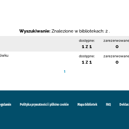
Wyszukiwanie:
Znalezione w bibliotekach: 2 .
dostępne:
zarezerwowane
1 z 1
0
rłówku
dostępne:
zarezerwowane
1 z 1
0
1
egulamin
Polityka prywatności i plików cookie
Mapa bibliotek
FAQ
Deklar