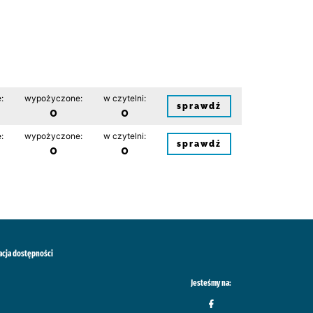
:
wypożyczone:
w czytelni:
sprawdź
0
0
:
wypożyczone:
w czytelni:
sprawdź
0
0
acja dostępności
Jesteśmy na: