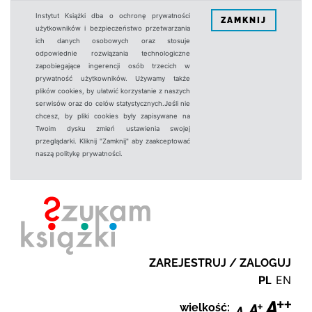
Instytut Książki dba o ochronę prywatności
ZAMKNIJ
użytkowników i bezpieczeństwo przetwarzania
ich danych osobowych oraz stosuje
odpowiednie rozwiązania technologiczne
zapobiegające ingerencji osób trzecich w
prywatność użytkowników. Używamy także
plików cookies, by ułatwić korzystanie z naszych
serwisów oraz do celów statystycznych.Jeśli nie
chcesz, by pliki cookies były zapisywane na
Twoim dysku zmień ustawienia swojej
przeglądarki. Kliknij "Zamknij" aby zaakceptować
naszą politykę prywatności.
ZAREJESTRUJ / ZALOGUJ
PL
EN
wielkość: