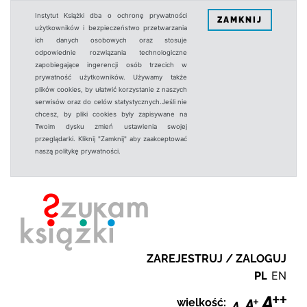
Instytut Książki dba o ochronę prywatności
ZAMKNIJ
użytkowników i bezpieczeństwo przetwarzania
ich danych osobowych oraz stosuje
odpowiednie rozwiązania technologiczne
zapobiegające ingerencji osób trzecich w
prywatność użytkowników. Używamy także
plików cookies, by ułatwić korzystanie z naszych
serwisów oraz do celów statystycznych.Jeśli nie
chcesz, by pliki cookies były zapisywane na
Twoim dysku zmień ustawienia swojej
przeglądarki. Kliknij "Zamknij" aby zaakceptować
naszą politykę prywatności.
ZAREJESTRUJ / ZALOGUJ
PL
EN
wielkość: