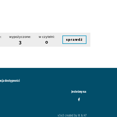
:
wypożyczone:
w czytelni:
sprawdź
3
0
acja dostępności
Jesteśmy na:
v.1.4.0 created by IK & H7