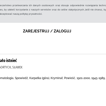
ieczeństwo przetwarzania ich danych osobowych oraz stosuje odpowiednie rozwiązania techno
, by ułatwić korzystanie z naszych serwisów oraz do celów statystycznych.Jeśli nie chcesz, by
aakceptować naszą politykę prywatności.
ZAREJESTRUJ / ZALOGUJ
ało istnieć
 GORTYCH, SŁAWEK
omatologia, Spowiedź, Karpatka (góra), Kryminał, Powieść, 1901-2000, 1945-1989,