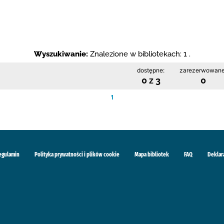
Wyszukiwanie:
Znalezione w bibliotekach: 1 .
dostępne:
zarezerwowane
0 z 3
0
1
egulamin
Polityka prywatności i plików cookie
Mapa bibliotek
FAQ
Deklar