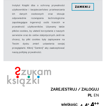
Instytut Książki dba o ochronę prywatności
ZAMKNIJ
użytkowników i bezpieczeństwo przetwarzania
ich danych osobowych oraz stosuje
odpowiednie rozwiązania technologiczne
zapobiegające ingerencji osób trzecich w
prywatność użytkowników. Używamy także
plików cookies, by ułatwić korzystanie z naszych
serwisów oraz do celów statystycznych.Jeśli nie
chcesz, by pliki cookies były zapisywane na
Twoim dysku zmień ustawienia swojej
przeglądarki. Kliknij "Zamknij" aby zaakceptować
naszą politykę prywatności.
ZAREJESTRUJ / ZALOGUJ
PL
EN
wielkość: