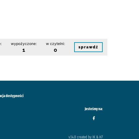
:
wypożyczone:
w czytelni:
sprawdź
1
0
acja dostępności
Jesteśmy na:
v.1.4.0 created by IK & H7