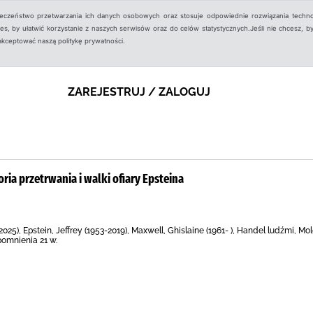
ieczeństwo przetwarzania ich danych osobowych oraz stosuje odpowiednie rozwiązania techno
, by ułatwić korzystanie z naszych serwisów oraz do celów statystycznych.Jeśli nie chcesz, by
aakceptować naszą politykę prywatności.
ZAREJESTRUJ / ZALOGUJ
oria przetrwania i walki ofiary Epsteina
3-2025), Epstein, Jeffrey (1953-2019), Maxwell, Ghislaine (1961- ), Handel ludźmi,
pomnienia 21 w.