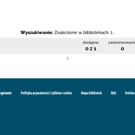
Wyszukiwanie:
Znalezione w bibliotekach: 1 .
dostępne:
zarezerwowane
0 z 1
0
1
egulamin
Polityka prywatności i plików cookie
Mapa bibliotek
FAQ
Deklar