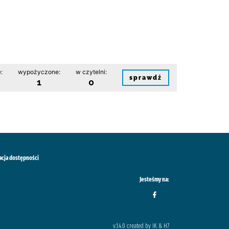
:
wypożyczone:
w czytelni:
sprawdź
1
0
acja dostępności
Jesteśmy na:
v.1.4.0 created by IK & H7