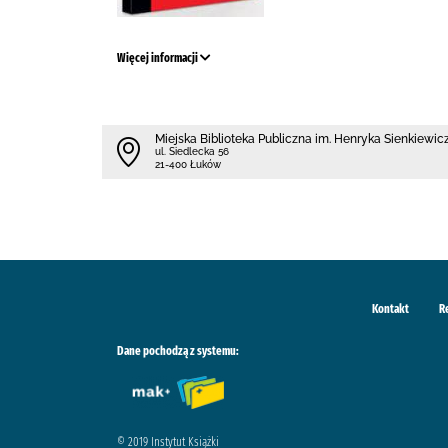
Więcej informacji
Miejska Biblioteka Publiczna im. Henryka Sienkiewicz
ul. Siedlecka 56
21-400 Łuków
Kontakt
R
Dane pochodzą z systemu:
© 2019 Instytut Książki