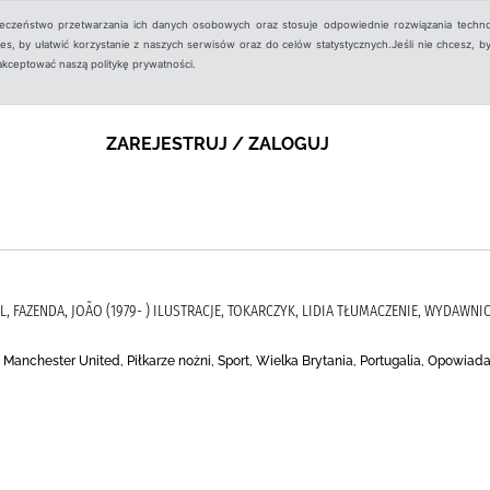
ieczeństwo przetwarzania ich danych osobowych oraz stosuje odpowiednie rozwiązania techno
, by ułatwić korzystanie z naszych serwisów oraz do celów statystycznych.Jeśli nie chcesz, by
aakceptować naszą politykę prywatności.
ZAREJESTRUJ / ZALOGUJ
L, FAZENDA, JOÃO (1979- ) ILUSTRACJE, TOKARCZYK, LIDIA TŁUMACZENIE, WYDAW
., Manchester United, Piłkarze nożni, Sport, Wielka Brytania, Portugalia, Opowiad