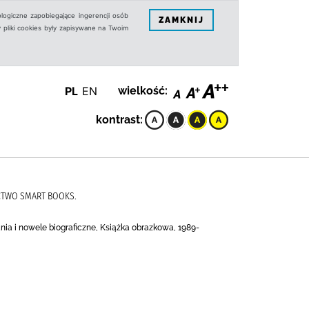
logiczne zapobiegające ingerencji osób
ZAMKNIJ
 pliki cookies były zapisywane na Twoim
PL
EN
wielkość:
kontrast:
NICTWO SMART BOOKS.
ania i nowele biograficzne, Książka obrazkowa, 1989-