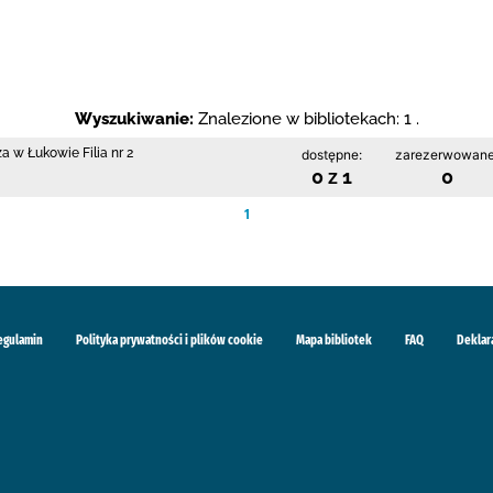
Wyszukiwanie:
Znalezione w bibliotekach: 1 .
a w Łukowie Filia nr 2
dostępne:
zarezerwowane
0 z 1
0
1
egulamin
Polityka prywatności i plików cookie
Mapa bibliotek
FAQ
Deklar