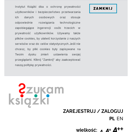
Instytut Książki dba o ochronę prywatności
ZAMKNIJ
użytkowników i bezpieczeństwo przetwarzania
ich danych osobowych oraz stosuje
odpowiednie rozwiązania technologiczne
zapobiegające ingerencji osób trzecich w
prywatność użytkowników. Używamy także
plików cookies, by ułatwić korzystanie z naszych
serwisów oraz do celów statystycznych.Jeśli nie
chcesz, by pliki cookies były zapisywane na
Twoim dysku zmień ustawienia swojej
przeglądarki. Kliknij "Zamknij" aby zaakceptować
naszą politykę prywatności.
ZAREJESTRUJ / ZALOGUJ
PL
EN
wielkość: