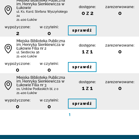
Miejska Biblioteka Publiczna
im. Henryka Sienkiewicza w
dostępne:
zarezerwowane:
Łukowie
0 z 2
0
ul. Ks. Kard. Stefana Wyszyńskiego
24
21-400 Łuków
wypożyczone:
w czytelni:
sprawdź
2
0
Miejska Biblioteka Publiczna
im. Henryka Sienkiewicza w
dostępne:
zarezerwowane:
Łukowie Filia nr 2
1 z 1
0
ul. Siedlecka 56
21-400 Łuków
wypożyczone:
w czytelni:
sprawdź
0
0
Miejska Biblioteka Publiczna
im. Henryka Sienkiewicza w
dostępne:
zarezerwowane:
Łukowie Filia nr 3
1 z 1
0
os. Unitów Podlaskich bl. 2 0
21-400 Łuków
wypożyczone:
w czytelni:
sprawdź
0
0
1