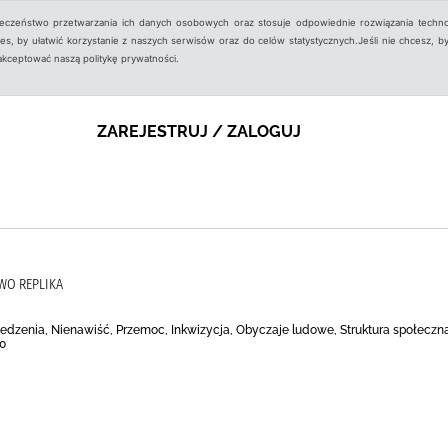
ieczeństwo przetwarzania ich danych osobowych oraz stosuje odpowiednie rozwiązania techno
, by ułatwić korzystanie z naszych serwisów oraz do celów statystycznych.Jeśli nie chcesz, by
aakceptować naszą politykę prywatności.
ZAREJESTRUJ / ZALOGUJ
WO REPLIKA
zedzenia, Nienawiść, Przemoc, Inkwizycja, Obyczaje ludowe, Struktura społeczna
00