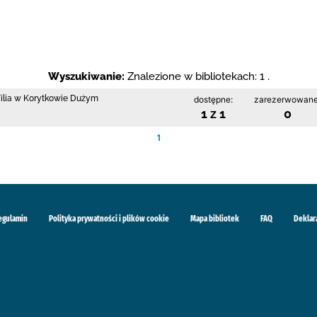
Wyszukiwanie:
Znalezione w bibliotekach: 1 .
 Filia w Korytkowie Dużym
dostępne:
zarezerwowane
1 z 1
0
1
egulamin
Polityka prywatności i plików cookie
Mapa bibliotek
FAQ
Deklar