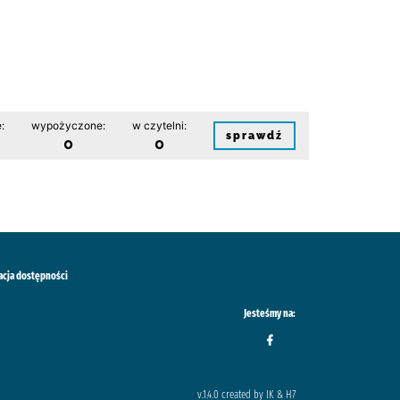
:
wypożyczone:
w czytelni:
sprawdź
0
0
acja dostępności
Jesteśmy na:
v.1.4.0 created by IK & H7