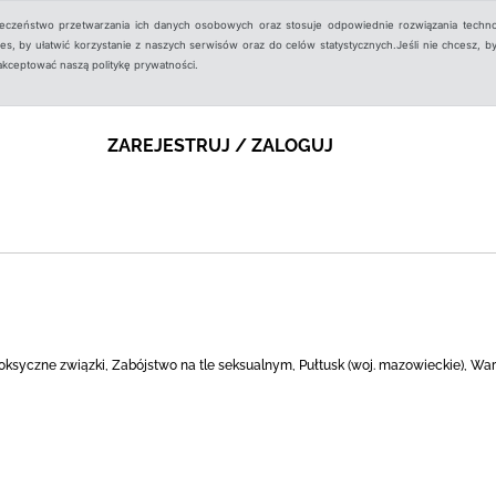
ieczeństwo przetwarzania ich danych osobowych oraz stosuje odpowiednie rozwiązania techno
, by ułatwić korzystanie z naszych serwisów oraz do celów statystycznych.Jeśli nie chcesz, by
aakceptować naszą politykę prywatności.
ZAREJESTRUJ / ZALOGUJ
Toksyczne związki, Zabójstwo na tle seksualnym, Pułtusk (woj. mazowieckie), W