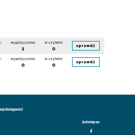
:
wypożyczone:
w czytelni:
sprawdź
1
0
:
wypożyczone:
w czytelni:
sprawdź
0
0
acja dostępności
Jesteśmy na: