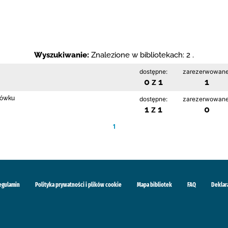
Wyszukiwanie:
Znalezione w bibliotekach: 2 .
dostępne:
zarezerwowane
0 z 1
1
rłówku
dostępne:
zarezerwowane
1 z 1
0
1
egulamin
Polityka prywatności i plików cookie
Mapa bibliotek
FAQ
Deklar