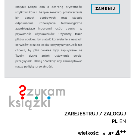
Instytut Książki dba o ochronę prywatności
ZAMKNIJ
użytkowników i bezpieczeństwo przetwarzania
ich danych osobowych oraz stosuje
odpowiednie rozwiązania technologiczne
zapobiegające ingerencji osób trzecich w
prywatność użytkowników. Używamy także
plików cookies, by ułatwić korzystanie z naszych
serwisów oraz do celów statystycznych.Jeśli nie
chcesz, by pliki cookies były zapisywane na
Twoim dysku zmień ustawienia swojej
przeglądarki. Kliknij "Zamknij" aby zaakceptować
naszą politykę prywatności.
ZAREJESTRUJ / ZALOGUJ
PL
EN
wielkość: