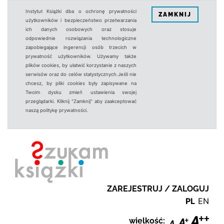
Instytut Książki dba o ochronę prywatności
ZAMKNIJ
użytkowników i bezpieczeństwo przetwarzania
ich danych osobowych oraz stosuje
odpowiednie rozwiązania technologiczne
zapobiegające ingerencji osób trzecich w
prywatność użytkowników. Używamy także
plików cookies, by ułatwić korzystanie z naszych
serwisów oraz do celów statystycznych.Jeśli nie
chcesz, by pliki cookies były zapisywane na
Twoim dysku zmień ustawienia swojej
przeglądarki. Kliknij "Zamknij" aby zaakceptować
naszą politykę prywatności.
ZAREJESTRUJ / ZALOGUJ
PL
EN
wielkość: