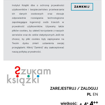
Instytut Książki dba o ochronę prywatności
ZAMKNIJ
użytkowników i bezpieczeństwo przetwarzania
ich danych osobowych oraz stosuje
odpowiednie rozwiązania technologiczne
zapobiegające ingerencji osób trzecich w
prywatność użytkowników. Używamy także
plików cookies, by ułatwić korzystanie z naszych
serwisów oraz do celów statystycznych.Jeśli nie
chcesz, by pliki cookies były zapisywane na
Twoim dysku zmień ustawienia swojej
przeglądarki. Kliknij "Zamknij" aby zaakceptować
naszą politykę prywatności.
ZAREJESTRUJ / ZALOGUJ
PL
EN
wielkość: