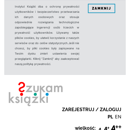
Instytut Książki dba o ochronę prywatności
ZAMKNIJ
użytkowników i bezpieczeństwo przetwarzania
ich danych osobowych oraz stosuje
odpowiednie rozwiązania technologiczne
zapobiegające ingerencji osób trzecich w
prywatność użytkowników. Używamy także
plików cookies, by ułatwić korzystanie z naszych
serwisów oraz do celów statystycznych.Jeśli nie
chcesz, by pliki cookies były zapisywane na
Twoim dysku zmień ustawienia swojej
przeglądarki. Kliknij "Zamknij" aby zaakceptować
naszą politykę prywatności.
ZAREJESTRUJ / ZALOGUJ
PL
EN
wielkość: