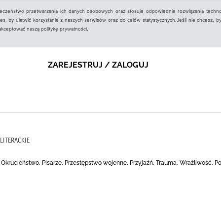
ieczeństwo przetwarzania ich danych osobowych oraz stosuje odpowiednie rozwiązania techno
, by ułatwić korzystanie z naszych serwisów oraz do celów statystycznych.Jeśli nie chcesz, by
aakceptować naszą politykę prywatności.
ZAREJESTRUJ / ZALOGUJ
LITERACKIE
, Okrucieństwo, Pisarze, Przestępstwo wojenne, Przyjaźń, Trauma, Wrażliwość, P