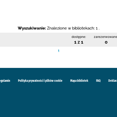
Wyszukiwanie:
Znalezione w bibliotekach: 1 .
dostępne:
zarezerwowane
1 z 1
0
1
egulamin
Polityka prywatności i plików cookie
Mapa bibliotek
FAQ
Deklar