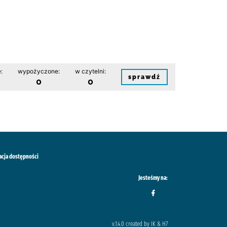
:
wypożyczone:
w czytelni:
sprawdź
0
0
acja dostępności
Jesteśmy na:
v.1.4.0 created by IK & H7