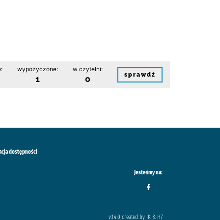
:
wypożyczone:
w czytelni:
sprawdź
1
0
acja dostępności
Jesteśmy na:
v.1.4.0 created by IK & H7