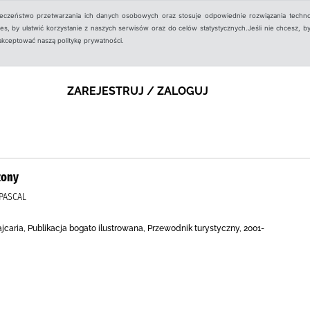
ieczeństwo przetwarzania ich danych osobowych oraz stosuje odpowiednie rozwiązania techno
, by ułatwić korzystanie z naszych serwisów oraz do celów statystycznych.Jeśli nie chcesz, by
aakceptować naszą politykę prywatności.
ZAREJESTRUJ / ZALOGUJ
zony
PASCAL
caria, Publikacja bogato ilustrowana, Przewodnik turystyczny, 2001-