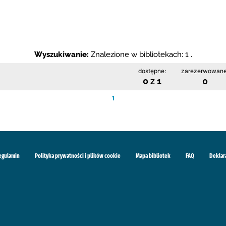
Wyszukiwanie:
Znalezione w bibliotekach: 1 .
dostępne:
zarezerwowane
0 z 1
0
1
egulamin
Polityka prywatności i plików cookie
Mapa bibliotek
FAQ
Deklar