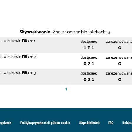
Wyszukiwanie:
Znalezione w bibliotekach: 3 .
a w Łukowie Filia nr 1
dostępne:
zarezerwowane
1 z 1
0
a w Łukowie Filia nr 2
dostępne:
zarezerwowane
0 z 1
0
a w Łukowie Filia nr 3
dostępne:
zarezerwowane
0 z 1
0
1
egulamin
Polityka prywatności i plików cookie
Mapa bibliotek
FAQ
Deklar