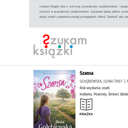
Instytut Książki dba o ochronę prywatności użytkowników i bezp
trzecich w prywatność użytkowników. Używamy także plików cookies
dysku zmień ustawienia swojej przeglądarki. Kliknij "Zamknij" aby z
Szansa
GOŁĘBIEWSKA, ILONA (1987- ), 
Rok wydania: 2026.
Kobieta, Powroty, Śmierć blisk