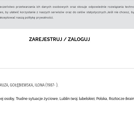
ieczeństwo przetwarzania ich danych osobowych oraz stosuje odpowiednie rozwiązania techno
, by ułatwić korzystanie z naszych serwisów oraz do celów statystycznych.Jeśli nie chcesz, by
aakceptować naszą politykę prywatności.
ZAREJESTRUJ / ZALOGUJ
MUZA, GOŁĘBIEWSKA, ILONA (1987- ).
iej osoby, Trudne sytuacje życiowe, Lublin (woj. lubelskie), Polska, Roztocze (kr