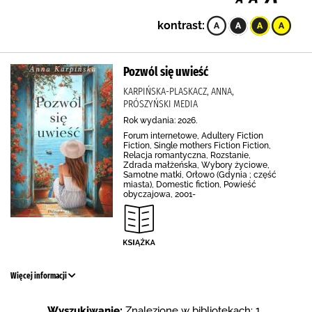
kontrast:
Pozwól się uwieść
KARPIŃSKA-PLASKACZ, ANNA,
PRÓSZYŃSKI MEDIA
Rok wydania: 2026.
Forum internetowe, Adultery Fiction
Fiction, Single mothers Fiction Fiction,
Relacja romantyczna, Rozstanie,
Zdrada małżeńska, Wybory życiowe,
Samotne matki, Orłowo (Gdynia ; część
miasta), Domestic fiction, Powieść
obyczajowa, 2001-
Więcej informacji
Wyszukiwanie:
Znalezione w bibliotekach: 1 .