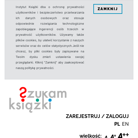
Instytut Książki dba o ochronę prywatności
ZAMKNIJ
użytkowników i bezpieczeństwo przetwarzania
ich danych osobowych oraz stosuje
odpowiednie rozwiązania technologiczne
zapobiegające ingerencji osób trzecich w
prywatność użytkowników. Używamy także
plików cookies, by ułatwić korzystanie z naszych
serwisów oraz do celów statystycznych.Jeśli nie
chcesz, by pliki cookies były zapisywane na
Twoim dysku zmień ustawienia swojej
przeglądarki. Kliknij "Zamknij" aby zaakceptować
naszą politykę prywatności.
ZAREJESTRUJ / ZALOGUJ
PL
EN
wielkość: