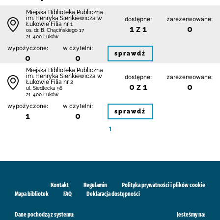
Miejska Biblioteka Publiczna
im. Henryka Sienkiewicza w
dostępne:
zarezerwowane:
Łukowie Filia nr 1
1 z 1
0
os. dr. B. Chącińskiego 17
21-400 Łuków
wypożyczone:
w czytelni:
sprawdź
0
0
Miejska Biblioteka Publiczna
im. Henryka Sienkiewicza w
dostępne:
zarezerwowane:
Łukowie Filia nr 2
0 z 1
0
ul. Siedlecka 56
21-400 Łuków
wypożyczone:
w czytelni:
sprawdź
1
0
1
Kontakt
Regulamin
Polityka prywatności i plików cookie
Mapa bibliotek
FAQ
Deklaracja dostępności
Dane pochodzą z systemu:
Jesteśmy na: