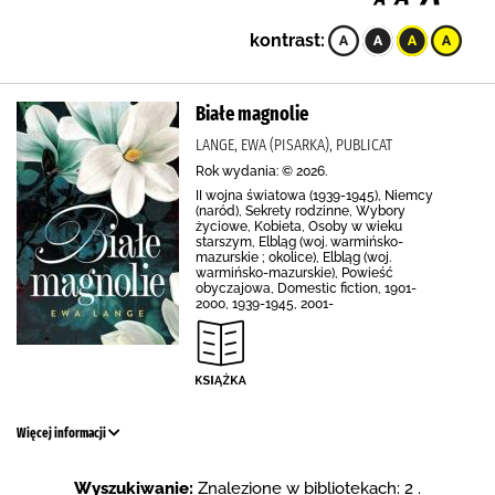
kontrast:
Białe magnolie
LANGE, EWA (PISARKA), PUBLICAT
Rok wydania: © 2026.
II wojna światowa (1939-1945), Niemcy
(naród), Sekrety rodzinne, Wybory
życiowe, Kobieta, Osoby w wieku
starszym, Elbląg (woj. warmińsko-
mazurskie ; okolice), Elbląg (woj.
warmińsko-mazurskie), Powieść
obyczajowa, Domestic fiction, 1901-
2000, 1939-1945, 2001-
Więcej informacji
Wyszukiwanie:
Znalezione w bibliotekach: 2 .