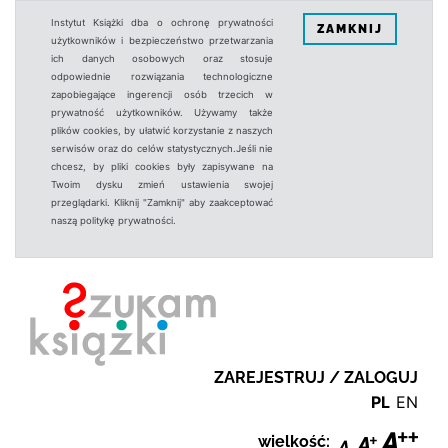
Instytut Książki dba o ochronę prywatności
ZAMKNIJ
użytkowników i bezpieczeństwo przetwarzania
ich danych osobowych oraz stosuje
odpowiednie rozwiązania technologiczne
zapobiegające ingerencji osób trzecich w
prywatność użytkowników. Używamy także
plików cookies, by ułatwić korzystanie z naszych
serwisów oraz do celów statystycznych.Jeśli nie
chcesz, by pliki cookies były zapisywane na
Twoim dysku zmień ustawienia swojej
przeglądarki. Kliknij "Zamknij" aby zaakceptować
naszą politykę prywatności.
ZAREJESTRUJ / ZALOGUJ
PL
EN
wielkość: