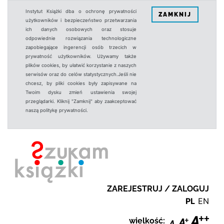
Instytut Książki dba o ochronę prywatności
ZAMKNIJ
użytkowników i bezpieczeństwo przetwarzania
ich danych osobowych oraz stosuje
odpowiednie rozwiązania technologiczne
zapobiegające ingerencji osób trzecich w
prywatność użytkowników. Używamy także
plików cookies, by ułatwić korzystanie z naszych
serwisów oraz do celów statystycznych.Jeśli nie
chcesz, by pliki cookies były zapisywane na
Twoim dysku zmień ustawienia swojej
przeglądarki. Kliknij "Zamknij" aby zaakceptować
naszą politykę prywatności.
ZAREJESTRUJ / ZALOGUJ
PL
EN
wielkość: