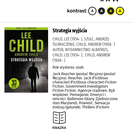
kontrast:
Strategia wyjścia
CHILD, LEE (1954- ), SZULC, ANDRZEJ
TŁUMACZENIE, CHILD, ANDREW (1968- )
AUTOR, WYDAWNICTWO ALBATROS,
CHILD, LEE (1954- )., CHILD, ANDREW
(1968- ).
Rok wydania: 2026.
Jack Reacher (postać fikcyjna) (postać
fikcyjna), Reacher, Jack (Fictitious
character) (Fictitious character) Fiction
Fiction, Government investigators
Fiction Fiction, Agencje rządowe, Byli
wojskowi, Pomaganie, Emeryci i
renciści, Baltimore (Stany Zjednoczone,
stan Maryland), Powieść, Sensacja
(rodzaj/gatunek), Thrillers (Fiction)