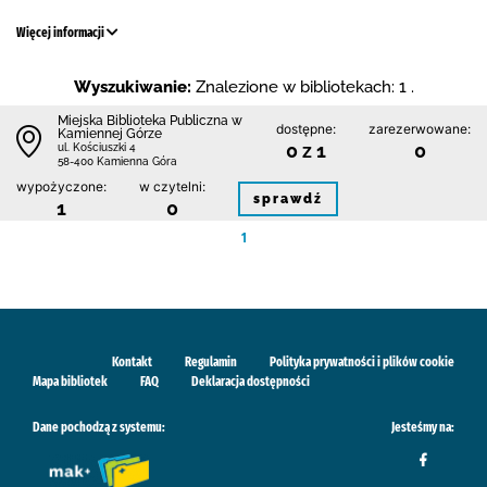
Więcej informacji
Wyszukiwanie:
Znalezione w bibliotekach: 1 .
Miejska Biblioteka Publiczna w
dostępne:
zarezerwowane:
Kamiennej Górze
0 z 1
0
ul. Kościuszki 4
58-400 Kamienna Góra
wypożyczone:
w czytelni:
sprawdź
1
0
1
Kontakt
Regulamin
Polityka prywatności i plików cookie
Mapa bibliotek
FAQ
Deklaracja dostępności
Dane pochodzą z systemu:
Jesteśmy na: