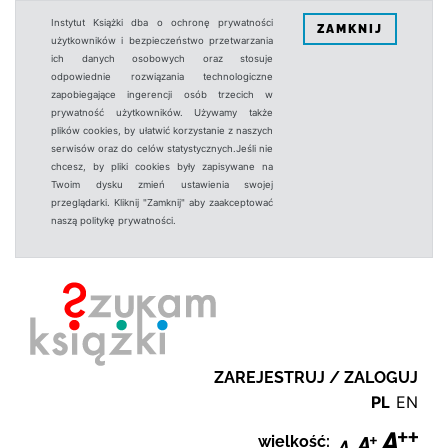
Instytut Książki dba o ochronę prywatności
ZAMKNIJ
użytkowników i bezpieczeństwo przetwarzania
ich danych osobowych oraz stosuje
odpowiednie rozwiązania technologiczne
zapobiegające ingerencji osób trzecich w
prywatność użytkowników. Używamy także
plików cookies, by ułatwić korzystanie z naszych
serwisów oraz do celów statystycznych.Jeśli nie
chcesz, by pliki cookies były zapisywane na
Twoim dysku zmień ustawienia swojej
przeglądarki. Kliknij "Zamknij" aby zaakceptować
naszą politykę prywatności.
ZAREJESTRUJ / ZALOGUJ
PL
EN
wielkość: