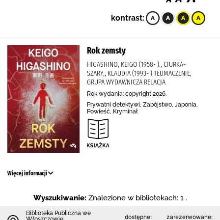
kontrast:
Rok zemsty
HIGASHINO, KEIGO (1958- )., CIURKA-
SZARY,, KLAUDIA (1993- ) TŁUMACZENIE,
GRUPA WYDAWNICZA RELACJA
Rok wydania: copyright 2026.
Prywatni detektywi, Zabójstwo, Japonia,
Powieść, Kryminał
Więcej informacji
Wyszukiwanie:
Znalezione w bibliotekach: 1 .
Biblioteka Publiczna we
dostępne:
zarezerwowane:
Włoszczowie