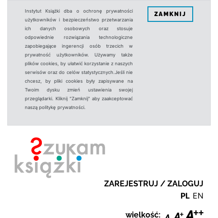
Instytut Książki dba o ochronę prywatności
ZAMKNIJ
użytkowników i bezpieczeństwo przetwarzania
ich danych osobowych oraz stosuje
odpowiednie rozwiązania technologiczne
zapobiegające ingerencji osób trzecich w
prywatność użytkowników. Używamy także
plików cookies, by ułatwić korzystanie z naszych
serwisów oraz do celów statystycznych.Jeśli nie
chcesz, by pliki cookies były zapisywane na
Twoim dysku zmień ustawienia swojej
przeglądarki. Kliknij "Zamknij" aby zaakceptować
naszą politykę prywatności.
ZAREJESTRUJ / ZALOGUJ
PL
EN
wielkość: