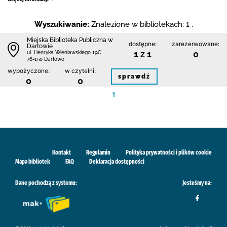
Wyszukiwanie:
Znalezione w bibliotekach: 1 .
Miejska Biblioteka Publiczna w
dostępne:
zarezerwowane:
Darłowie
1 z 1
0
ul. Henryka Wieniawskiego 19C
76-150 Darłowo
wypożyczone:
w czytelni:
sprawdź
0
0
1
Kontakt
Regulamin
Polityka prywatności i plików cookie
Mapa bibliotek
FAQ
Deklaracja dostępności
Dane pochodzą z systemu:
Jesteśmy na: