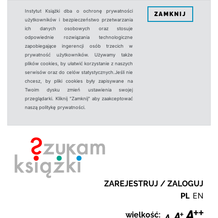
Instytut Książki dba o ochronę prywatności
ZAMKNIJ
użytkowników i bezpieczeństwo przetwarzania
ich danych osobowych oraz stosuje
odpowiednie rozwiązania technologiczne
zapobiegające ingerencji osób trzecich w
prywatność użytkowników. Używamy także
plików cookies, by ułatwić korzystanie z naszych
serwisów oraz do celów statystycznych.Jeśli nie
chcesz, by pliki cookies były zapisywane na
Twoim dysku zmień ustawienia swojej
przeglądarki. Kliknij "Zamknij" aby zaakceptować
naszą politykę prywatności.
ZAREJESTRUJ / ZALOGUJ
PL
EN
wielkość: