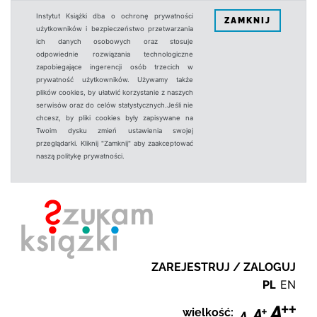
Instytut Książki dba o ochronę prywatności
ZAMKNIJ
użytkowników i bezpieczeństwo przetwarzania
ich danych osobowych oraz stosuje
odpowiednie rozwiązania technologiczne
zapobiegające ingerencji osób trzecich w
prywatność użytkowników. Używamy także
plików cookies, by ułatwić korzystanie z naszych
serwisów oraz do celów statystycznych.Jeśli nie
chcesz, by pliki cookies były zapisywane na
Twoim dysku zmień ustawienia swojej
przeglądarki. Kliknij "Zamknij" aby zaakceptować
naszą politykę prywatności.
ZAREJESTRUJ / ZALOGUJ
PL
EN
wielkość: