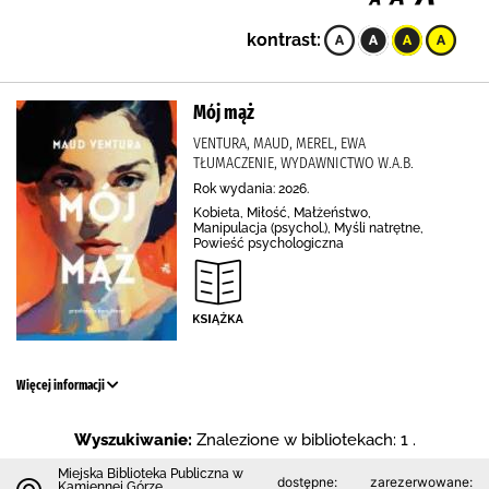
kontrast:
Mój mąż
VENTURA, MAUD, MEREL, EWA
TŁUMACZENIE, WYDAWNICTWO W.A.B.
Rok wydania: 2026.
Kobieta, Miłość, Małżeństwo,
Manipulacja (psychol.), Myśli natrętne,
Powieść psychologiczna
Więcej informacji
Wyszukiwanie:
Znalezione w bibliotekach: 1 .
Miejska Biblioteka Publiczna w
dostępne:
zarezerwowane:
Kamiennej Górze