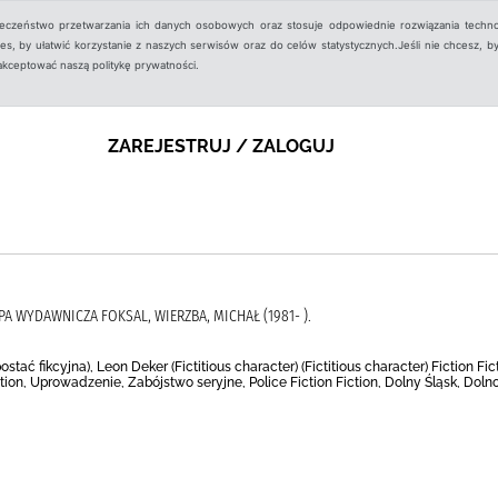
ieczeństwo przetwarzania ich danych osobowych oraz stosuje odpowiednie rozwiązania techno
, by ułatwić korzystanie z naszych serwisów oraz do celów statystycznych.Jeśli nie chcesz, by
aakceptować naszą politykę prywatności.
ZAREJESTRUJ / ZALOGUJ
UPA WYDAWNICZA FOKSAL, WIERZBA, MICHAŁ (1981- ).
stać fikcyjna), Leon Deker (Fictitious character) (Fictitious character) Fiction Fict
ction, Uprowadzenie, Zabójstwo seryjne, Police Fiction Fiction, Dolny Śląsk, Dolno