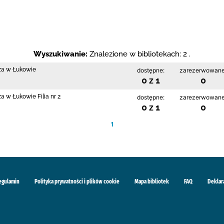
Wyszukiwanie:
Znalezione w bibliotekach: 2 .
cza w Łukowie
dostępne:
zarezerwowane
0 z 1
0
a w Łukowie Filia nr 2
dostępne:
zarezerwowane
0 z 1
0
1
egulamin
Polityka prywatności i plików cookie
Mapa bibliotek
FAQ
Deklar