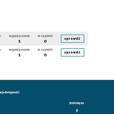
:
wypożyczone:
w czytelni:
sprawdź
1
0
:
wypożyczone:
w czytelni:
sprawdź
1
0
acja dostępności
Jesteśmy na: