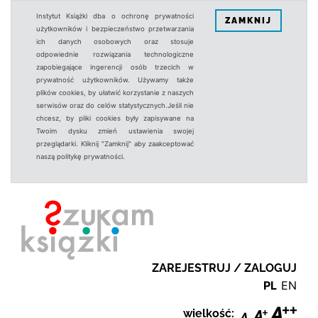
Instytut Książki dba o ochronę prywatności
ZAMKNIJ
użytkowników i bezpieczeństwo przetwarzania
ich danych osobowych oraz stosuje
odpowiednie rozwiązania technologiczne
zapobiegające ingerencji osób trzecich w
prywatność użytkowników. Używamy także
plików cookies, by ułatwić korzystanie z naszych
serwisów oraz do celów statystycznych.Jeśli nie
chcesz, by pliki cookies były zapisywane na
Twoim dysku zmień ustawienia swojej
przeglądarki. Kliknij "Zamknij" aby zaakceptować
naszą politykę prywatności.
ZAREJESTRUJ / ZALOGUJ
PL
EN
wielkość: