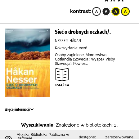
kontrast:
Sieć o drobnych oczkach/.
NESSER, HÅKAN
Rok wydania: 2026 .
Osoby zaginione, Morderstwo,
Gotlandia (Szwecja ; wyspa), Visby
(Szwecja), Powieść
Więcej informacji
Wyszukiwanie:
Znalezione w bibliotekach: 1 .
Miejska Biblioteka Publiczna w
dostępne:
zarezerwowane:
Darłowie