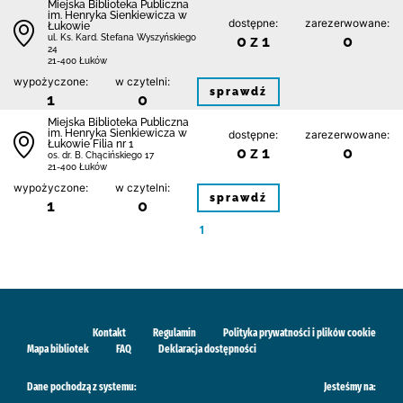
Miejska Biblioteka Publiczna
im. Henryka Sienkiewicza w
dostępne:
zarezerwowane:
Łukowie
0 z 1
0
ul. Ks. Kard. Stefana Wyszyńskiego
24
21-400 Łuków
wypożyczone:
w czytelni:
sprawdź
1
0
Miejska Biblioteka Publiczna
im. Henryka Sienkiewicza w
dostępne:
zarezerwowane:
Łukowie Filia nr 1
0 z 1
0
os. dr. B. Chącińskiego 17
21-400 Łuków
wypożyczone:
w czytelni:
sprawdź
1
0
1
Kontakt
Regulamin
Polityka prywatności i plików cookie
Mapa bibliotek
FAQ
Deklaracja dostępności
Dane pochodzą z systemu:
Jesteśmy na: