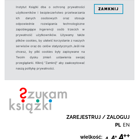
Instytut Książki dba o ochronę prywatności
ZAMKNIJ
użytkowników i bezpieczeństwo przetwarzania
ich danych osobowych oraz stosuje
odpowiednie rozwiązania technologiczne
zapobiegające ingerencji osób trzecich w
prywatność użytkowników. Używamy także
plików cookies, by ułatwić korzystanie z naszych
serwisów oraz do celów statystycznych.Jeśli nie
chcesz, by pliki cookies były zapisywane na
Twoim dysku zmień ustawienia swojej
przeglądarki. Kliknij "Zamknij" aby zaakceptować
naszą politykę prywatności.
ZAREJESTRUJ / ZALOGUJ
PL
EN
wielkość: