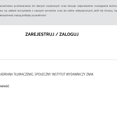
ieczeństwo przetwarzania ich danych osobowych oraz stosuje odpowiednie rozwiązania techno
, by ułatwić korzystanie z naszych serwisów oraz do celów statystycznych.Jeśli nie chcesz, by
aakceptować naszą politykę prywatności.
ZAREJESTRUJ / ZALOGUJ
A, ADRIANA TŁUMACZENIE, SPOŁECZNY INSTYTUT WYDAWNICZY ZNAK
Powieść