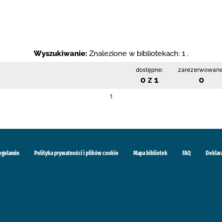
Wyszukiwanie:
Znalezione w bibliotekach: 1 .
dostępne:
zarezerwowane
0 z 1
0
1
egulamin
Polityka prywatności i plików cookie
Mapa bibliotek
FAQ
Deklar