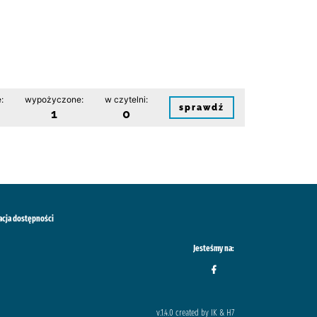
:
wypożyczone:
w czytelni:
sprawdź
1
0
acja dostępności
Jesteśmy na:
v.1.4.0 created by IK & H7