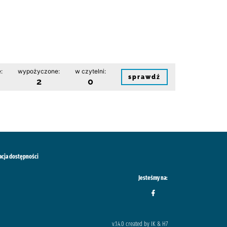
:
wypożyczone:
w czytelni:
sprawdź
2
0
acja dostępności
Jesteśmy na:
v.1.4.0 created by IK & H7