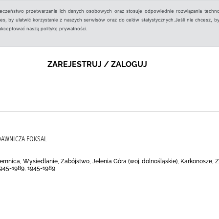
ieczeństwo przetwarzania ich danych osobowych oraz stosuje odpowiednie rozwiązania techno
, by ułatwić korzystanie z naszych serwisów oraz do celów statystycznych.Jeśli nie chcesz, by
aakceptować naszą politykę prywatności.
ZAREJESTRUJ / ZALOGUJ
DAWNICZA FOKSAL
jemnica, Wysiedlanie, Zabójstwo, Jelenia Góra (woj. dolnośląskie), Karkonosze,
1945-1989, 1945-1989