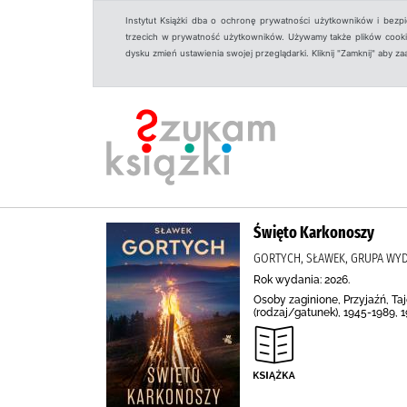
Instytut Książki dba o ochronę prywatności użytkowników i bezp
trzecich w prywatność użytkowników. Używamy także plików cookies
dysku zmień ustawienia swojej przeglądarki. Kliknij "Zamknij" aby z
Święto Karkonoszy
GORTYCH, SŁAWEK, GRUPA WY
Rok wydania: 2026.
Osoby zaginione, Przyjaźń, Ta
(rodzaj/gatunek), 1945-1989, 