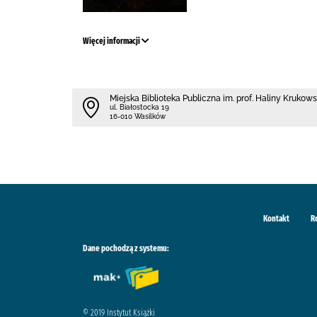
Więcej informacji
Miejska Biblioteka Publiczna im. prof. Haliny Krukow
ul. Białostocka 19
16-010 Wasilków
Kontakt
R
Dane pochodzą z systemu:
© 2019 Instytut Książki