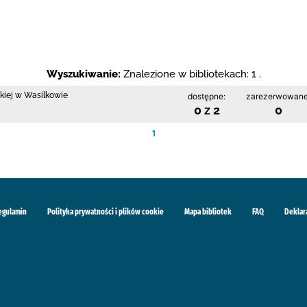
Wyszukiwanie:
Znalezione w bibliotekach: 1 .
skiej w Wasilkowie
dostępne:
zarezerwowane
0 z 2
0
1
egulamin
Polityka prywatności i plików cookie
Mapa bibliotek
FAQ
Deklar