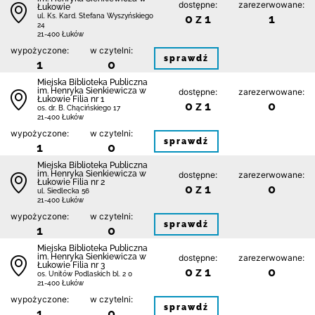
dostępne:
zarezerwowane:
Łukowie
0 z 1
1
ul. Ks. Kard. Stefana Wyszyńskiego
24
21-400 Łuków
wypożyczone:
w czytelni:
sprawdź
1
0
Miejska Biblioteka Publiczna
im. Henryka Sienkiewicza w
dostępne:
zarezerwowane:
Łukowie Filia nr 1
0 z 1
0
os. dr. B. Chącińskiego 17
21-400 Łuków
wypożyczone:
w czytelni:
sprawdź
1
0
Miejska Biblioteka Publiczna
im. Henryka Sienkiewicza w
dostępne:
zarezerwowane:
Łukowie Filia nr 2
0 z 1
0
ul. Siedlecka 56
21-400 Łuków
wypożyczone:
w czytelni:
sprawdź
1
0
Miejska Biblioteka Publiczna
im. Henryka Sienkiewicza w
dostępne:
zarezerwowane:
Łukowie Filia nr 3
0 z 1
0
os. Unitów Podlaskich bl. 2 0
21-400 Łuków
wypożyczone:
w czytelni:
sprawdź
1
0