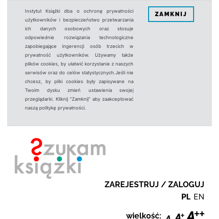
Instytut Książki dba o ochronę prywatności
ZAMKNIJ
użytkowników i bezpieczeństwo przetwarzania
ich danych osobowych oraz stosuje
odpowiednie rozwiązania technologiczne
zapobiegające ingerencji osób trzecich w
prywatność użytkowników. Używamy także
plików cookies, by ułatwić korzystanie z naszych
serwisów oraz do celów statystycznych.Jeśli nie
chcesz, by pliki cookies były zapisywane na
Twoim dysku zmień ustawienia swojej
przeglądarki. Kliknij "Zamknij" aby zaakceptować
naszą politykę prywatności.
ZAREJESTRUJ / ZALOGUJ
PL
EN
wielkość: