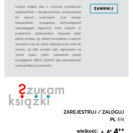
Instytut Książki dba o ochronę prywatności
ZAMKNIJ
użytkowników i bezpieczeństwo przetwarzania
ich danych osobowych oraz stosuje
odpowiednie rozwiązania technologiczne
zapobiegające ingerencji osób trzecich w
prywatność użytkowników. Używamy także
plików cookies, by ułatwić korzystanie z naszych
serwisów oraz do celów statystycznych.Jeśli nie
chcesz, by pliki cookies były zapisywane na
Twoim dysku zmień ustawienia swojej
przeglądarki. Kliknij "Zamknij" aby zaakceptować
naszą politykę prywatności.
ZAREJESTRUJ / ZALOGUJ
PL
EN
wielkość: