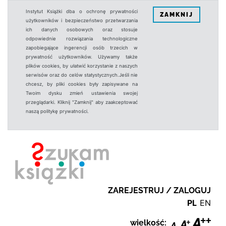
Instytut Książki dba o ochronę prywatności
ZAMKNIJ
użytkowników i bezpieczeństwo przetwarzania
ich danych osobowych oraz stosuje
odpowiednie rozwiązania technologiczne
zapobiegające ingerencji osób trzecich w
prywatność użytkowników. Używamy także
plików cookies, by ułatwić korzystanie z naszych
serwisów oraz do celów statystycznych.Jeśli nie
chcesz, by pliki cookies były zapisywane na
Twoim dysku zmień ustawienia swojej
przeglądarki. Kliknij "Zamknij" aby zaakceptować
naszą politykę prywatności.
ZAREJESTRUJ / ZALOGUJ
PL
EN
wielkość: