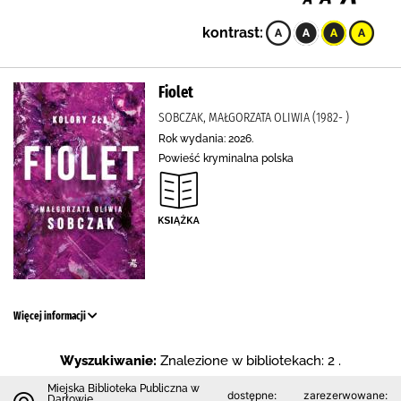
kontrast:
Fiolet
SOBCZAK, MAŁGORZATA OLIWIA (1982- )
Rok wydania: 2026.
Powieść kryminalna polska
Więcej informacji
Wyszukiwanie:
Znalezione w bibliotekach: 2 .
Miejska Biblioteka Publiczna w
dostępne:
zarezerwowane:
Darłowie