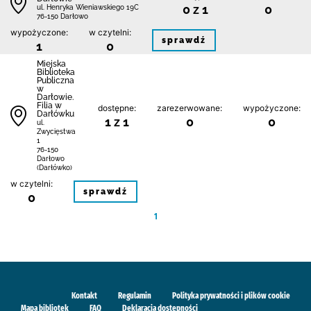
0 z 1
0
ul. Henryka Wieniawskiego 19C
76-150 Darłowo
wypożyczone:
w czytelni:
sprawdź
1
0
Miejska
Biblioteka
Publiczna
w
Darłowie.
Filia w
dostępne:
zarezerwowane:
wypożyczone:
Darłówku
1 z 1
0
0
ul.
Zwycięstwa
1
76-150
Darłowo
(Darłówko)
w czytelni:
sprawdź
0
1
Kontakt
Regulamin
Polityka prywatności i plików cookie
Mapa bibliotek
FAQ
Deklaracja dostępności