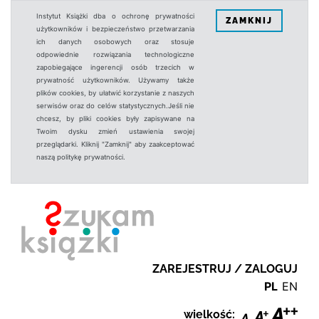
Instytut Książki dba o ochronę prywatności
ZAMKNIJ
użytkowników i bezpieczeństwo przetwarzania
ich danych osobowych oraz stosuje
odpowiednie rozwiązania technologiczne
zapobiegające ingerencji osób trzecich w
prywatność użytkowników. Używamy także
plików cookies, by ułatwić korzystanie z naszych
serwisów oraz do celów statystycznych.Jeśli nie
chcesz, by pliki cookies były zapisywane na
Twoim dysku zmień ustawienia swojej
przeglądarki. Kliknij "Zamknij" aby zaakceptować
naszą politykę prywatności.
ZAREJESTRUJ / ZALOGUJ
PL
EN
wielkość: