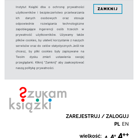
Instytut Książki dba o ochronę prywatności
ZAMKNIJ
użytkowników i bezpieczeństwo przetwarzania
ich danych osobowych oraz stosuje
odpowiednie rozwiązania technologiczne
zapobiegające ingerencji osób trzecich w
prywatność użytkowników. Używamy także
plików cookies, by ułatwić korzystanie z naszych
serwisów oraz do celów statystycznych.Jeśli nie
chcesz, by pliki cookies były zapisywane na
Twoim dysku zmień ustawienia swojej
przeglądarki. Kliknij "Zamknij" aby zaakceptować
naszą politykę prywatności.
ZAREJESTRUJ / ZALOGUJ
PL
EN
wielkość: