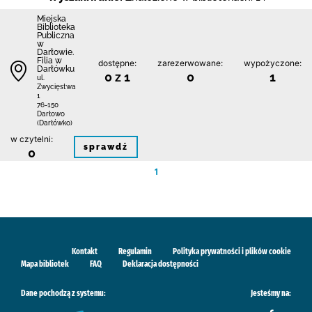
Miejska
Biblioteka
Publiczna
w
Darłowie.
Filia w
dostępne:
zarezerwowane:
wypożyczone:
Darłówku
0 z 1
0
1
ul.
Zwycięstwa
1
76-150
Darłowo
(Darłówko)
w czytelni:
sprawdź
0
1
Kontakt
Regulamin
Polityka prywatności i plików cookie
Mapa bibliotek
FAQ
Deklaracja dostępności
Dane pochodzą z systemu:
Jesteśmy na: