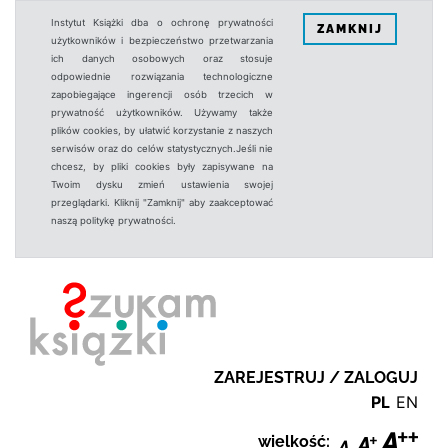
Instytut Książki dba o ochronę prywatności
ZAMKNIJ
użytkowników i bezpieczeństwo przetwarzania
ich danych osobowych oraz stosuje
odpowiednie rozwiązania technologiczne
zapobiegające ingerencji osób trzecich w
prywatność użytkowników. Używamy także
plików cookies, by ułatwić korzystanie z naszych
serwisów oraz do celów statystycznych.Jeśli nie
chcesz, by pliki cookies były zapisywane na
Twoim dysku zmień ustawienia swojej
przeglądarki. Kliknij "Zamknij" aby zaakceptować
naszą politykę prywatności.
ZAREJESTRUJ / ZALOGUJ
PL
EN
wielkość: