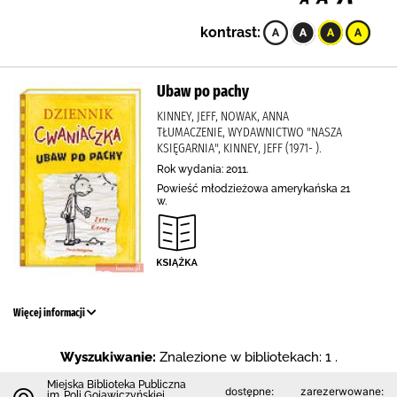
kontrast:
Ubaw po pachy
KINNEY, JEFF, NOWAK, ANNA
TŁUMACZENIE, WYDAWNICTWO "NASZA
KSIĘGARNIA", KINNEY, JEFF (1971- ).
Rok wydania: 2011.
Powieść młodzieżowa amerykańska 21
w.
Więcej informacji
Wyszukiwanie:
Znalezione w bibliotekach: 1 .
Miejska Biblioteka Publiczna
dostępne:
zarezerwowane:
im. Poli Gojawiczyńskiej