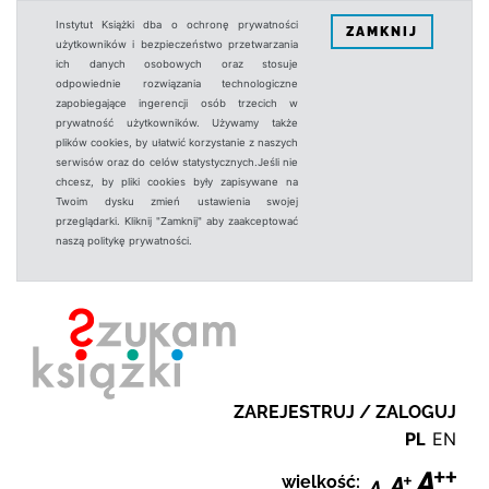
Instytut Książki dba o ochronę prywatności
ZAMKNIJ
użytkowników i bezpieczeństwo przetwarzania
ich danych osobowych oraz stosuje
odpowiednie rozwiązania technologiczne
zapobiegające ingerencji osób trzecich w
prywatność użytkowników. Używamy także
plików cookies, by ułatwić korzystanie z naszych
serwisów oraz do celów statystycznych.Jeśli nie
chcesz, by pliki cookies były zapisywane na
Twoim dysku zmień ustawienia swojej
przeglądarki. Kliknij "Zamknij" aby zaakceptować
naszą politykę prywatności.
ZAREJESTRUJ / ZALOGUJ
PL
EN
wielkość: