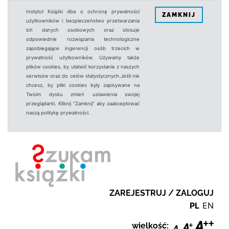
Instytut Książki dba o ochronę prywatności
ZAMKNIJ
użytkowników i bezpieczeństwo przetwarzania
ich danych osobowych oraz stosuje
odpowiednie rozwiązania technologiczne
zapobiegające ingerencji osób trzecich w
prywatność użytkowników. Używamy także
plików cookies, by ułatwić korzystanie z naszych
serwisów oraz do celów statystycznych.Jeśli nie
chcesz, by pliki cookies były zapisywane na
Twoim dysku zmień ustawienia swojej
przeglądarki. Kliknij "Zamknij" aby zaakceptować
naszą politykę prywatności.
ZAREJESTRUJ / ZALOGUJ
PL
EN
wielkość: