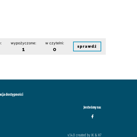
:
wypożyczone:
w czytelni:
sprawdź
1
0
acja dostępności
Jesteśmy na:
v.1.4.0 created by IK & H7