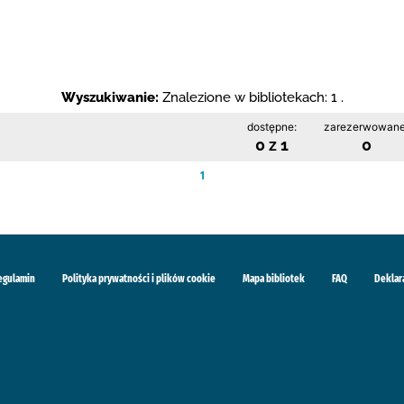
Wyszukiwanie:
Znalezione w bibliotekach: 1 .
dostępne:
zarezerwowane
0 z 1
0
1
egulamin
Polityka prywatności i plików cookie
Mapa bibliotek
FAQ
Deklar