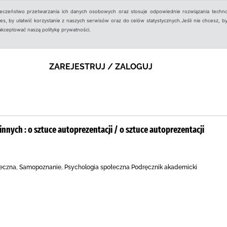
ieczeństwo przetwarzania ich danych osobowych oraz stosuje odpowiednie rozwiązania techno
, by ułatwić korzystanie z naszych serwisów oraz do celów statystycznych.Jeśli nie chcesz, by
aakceptować naszą politykę prywatności.
ZAREJESTRUJ / ZALOGUJ
nnych : o sztuce autoprezentacji / o sztuce autoprezentacji
eczna, Samopoznanie, Psychologia społeczna Podręcznik akademicki