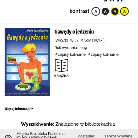
kontrast:
Gawędy o jedzeniu
IWASZKIEWICZ, MARIA (1924- ).
Rok wydania: 2009.
Przepisy kulinarne, Przepisy kulinarne
Więcej informacji
Wyszukiwanie:
Znalezione w bibliotekach: 1 .
Miejska Biblioteka Publiczna
dostępne:
zarezerwowane:
im. Poli Gojawiczyńskiej