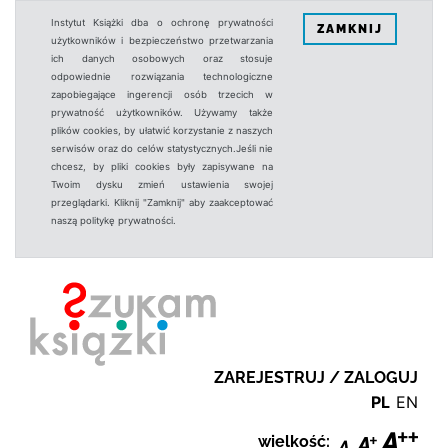
Instytut Książki dba o ochronę prywatności
ZAMKNIJ
użytkowników i bezpieczeństwo przetwarzania
ich danych osobowych oraz stosuje
odpowiednie rozwiązania technologiczne
zapobiegające ingerencji osób trzecich w
prywatność użytkowników. Używamy także
plików cookies, by ułatwić korzystanie z naszych
serwisów oraz do celów statystycznych.Jeśli nie
chcesz, by pliki cookies były zapisywane na
Twoim dysku zmień ustawienia swojej
przeglądarki. Kliknij "Zamknij" aby zaakceptować
naszą politykę prywatności.
ZAREJESTRUJ / ZALOGUJ
PL
EN
wielkość: