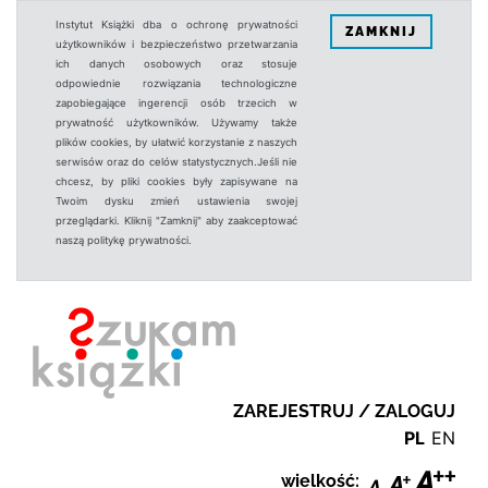
Instytut Książki dba o ochronę prywatności
ZAMKNIJ
użytkowników i bezpieczeństwo przetwarzania
ich danych osobowych oraz stosuje
odpowiednie rozwiązania technologiczne
zapobiegające ingerencji osób trzecich w
prywatność użytkowników. Używamy także
plików cookies, by ułatwić korzystanie z naszych
serwisów oraz do celów statystycznych.Jeśli nie
chcesz, by pliki cookies były zapisywane na
Twoim dysku zmień ustawienia swojej
przeglądarki. Kliknij "Zamknij" aby zaakceptować
naszą politykę prywatności.
ZAREJESTRUJ / ZALOGUJ
PL
EN
wielkość: