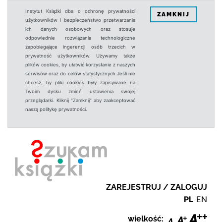
Instytut Książki dba o ochronę prywatności
ZAMKNIJ
użytkowników i bezpieczeństwo przetwarzania
ich danych osobowych oraz stosuje
odpowiednie rozwiązania technologiczne
zapobiegające ingerencji osób trzecich w
prywatność użytkowników. Używamy także
plików cookies, by ułatwić korzystanie z naszych
serwisów oraz do celów statystycznych.Jeśli nie
chcesz, by pliki cookies były zapisywane na
Twoim dysku zmień ustawienia swojej
przeglądarki. Kliknij "Zamknij" aby zaakceptować
naszą politykę prywatności.
ZAREJESTRUJ / ZALOGUJ
PL
EN
wielkość: