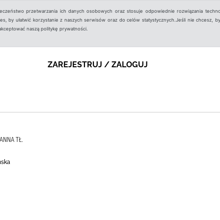
ieczeństwo przetwarzania ich danych osobowych oraz stosuje odpowiednie rozwiązania techno
, by ułatwić korzystanie z naszych serwisów oraz do celów statystycznych.Jeśli nie chcesz, by
aakceptować naszą politykę prywatności.
ZAREJESTRUJ / ZALOGUJ
ANNA TŁ.
ńska