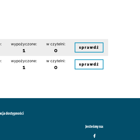
:
wypożyczone:
w czytelni:
sprawdź
1
0
:
wypożyczone:
w czytelni:
sprawdź
1
0
acja dostępności
Jesteśmy na: