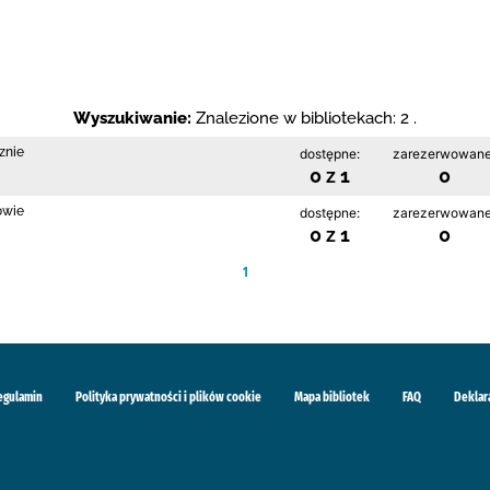
Wyszukiwanie:
Znalezione w bibliotekach: 2 .
znie
dostępne:
zarezerwowane
0 z 1
0
owie
dostępne:
zarezerwowane
0 z 1
0
1
egulamin
Polityka prywatności i plików cookie
Mapa bibliotek
FAQ
Deklar