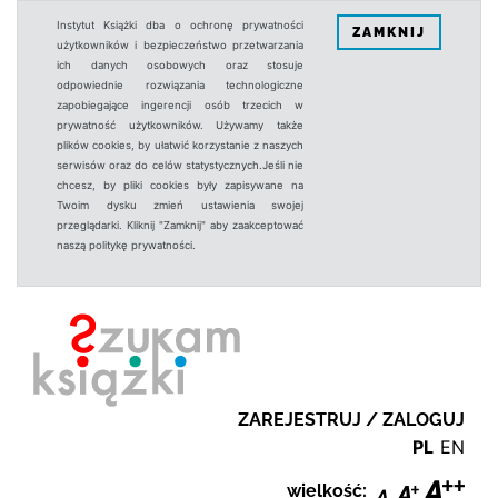
Instytut Książki dba o ochronę prywatności
ZAMKNIJ
użytkowników i bezpieczeństwo przetwarzania
ich danych osobowych oraz stosuje
odpowiednie rozwiązania technologiczne
zapobiegające ingerencji osób trzecich w
prywatność użytkowników. Używamy także
plików cookies, by ułatwić korzystanie z naszych
serwisów oraz do celów statystycznych.Jeśli nie
chcesz, by pliki cookies były zapisywane na
Twoim dysku zmień ustawienia swojej
przeglądarki. Kliknij "Zamknij" aby zaakceptować
naszą politykę prywatności.
ZAREJESTRUJ / ZALOGUJ
PL
EN
wielkość: