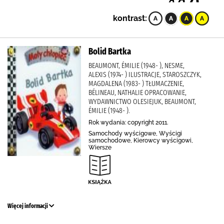
kontrast:
Bolid Bartka
BEAUMONT, ÉMILIE (1948- ), NESME,
ALEXIS (1974- ) ILUSTRACJE, STAROSZCZYK,
MAGDALENA (1983- ) TŁUMACZENIE,
BÉLINEAU, NATHALIE OPRACOWANIE,
WYDAWNICTWO OLESIEJUK, BEAUMONT,
ÉMILIE (1948- ).
Rok wydania: copyright 2011.
Samochody wyścigowe, Wyścigi
samochodowe, Kierowcy wyścigowi,
Wiersze
Więcej informacji