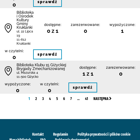
sprawdź
0
Biblioteka
i Ośrodek
Kultury
Gminy
dostępne:
zarezerwowane:
wypożyczone:
Kruklanki
0 z 1
0
1
ul. 22 Lipca
19
11-612
Kruklanki
w czytelni:
sprawdź
0
Biblioteka Klubu 15 Giżyckiej
dostępne:
zarezerwowane:
Brygady Zmechanizowanej
1 z 1
0
ul. Mazurska 4
11-500 Giżycko
wypożyczone:
w czytelni:
sprawdź
0
0
1
2
3
4
5
6
7
…
41
NASTĘPNA
Kontakt
Regulamin
Polityka prywatności i plików cookie