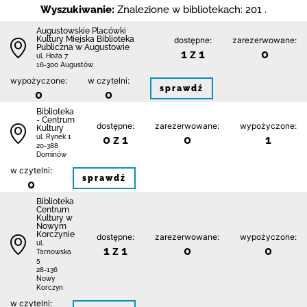
Wyszukiwanie:
Znalezione w bibliotekach: 201 .
Augustowskie Placówki
Kultury Miejska Biblioteka
dostępne:
zarezerwowane:
Publiczna w Augustowie
1 z 1
0
ul. Hoża 7
16-300 Augustów
wypożyczone:
w czytelni:
sprawdź
0
0
Biblioteka
- Centrum
dostępne:
zarezerwowane:
wypożyczone:
Kultury
0 z 1
0
1
ul. Rynek 1
20-388
Dominów
w czytelni:
sprawdź
0
Biblioteka
Centrum
Kultury w
Nowym
Korczynie
dostępne:
zarezerwowane:
wypożyczone:
ul.
1 z 1
0
0
Tarnowska
5
28-136
Nowy
Korczyn
w czytelni: