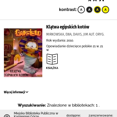
kontrast:
Klątwa egipskich kotów
MIRKOWSKA, EWA, DAVIS, JIM AUT. ORYG.
Rok wydania: 2010.
Opowiadanie dziecięce polskie 21 w. 21
w.
Więcej informacji
Wyszukiwanie:
Znalezione w bibliotekach: 1 .
Miejska Biblioteka Publiczna w
dostępne:
zarezerwowane:
Kamiennej Górze