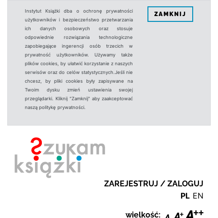
Instytut Książki dba o ochronę prywatności
ZAMKNIJ
użytkowników i bezpieczeństwo przetwarzania
ich danych osobowych oraz stosuje
odpowiednie rozwiązania technologiczne
zapobiegające ingerencji osób trzecich w
prywatność użytkowników. Używamy także
plików cookies, by ułatwić korzystanie z naszych
serwisów oraz do celów statystycznych.Jeśli nie
chcesz, by pliki cookies były zapisywane na
Twoim dysku zmień ustawienia swojej
przeglądarki. Kliknij "Zamknij" aby zaakceptować
naszą politykę prywatności.
ZAREJESTRUJ / ZALOGUJ
PL
EN
wielkość: