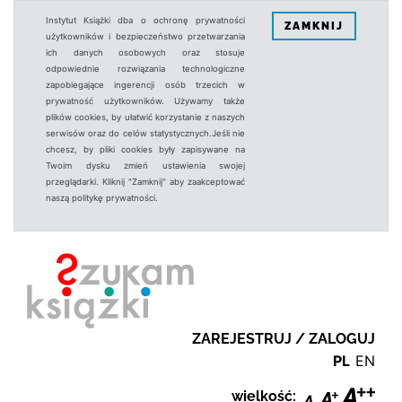
Instytut Książki dba o ochronę prywatności
ZAMKNIJ
użytkowników i bezpieczeństwo przetwarzania
ich danych osobowych oraz stosuje
odpowiednie rozwiązania technologiczne
zapobiegające ingerencji osób trzecich w
prywatność użytkowników. Używamy także
plików cookies, by ułatwić korzystanie z naszych
serwisów oraz do celów statystycznych.Jeśli nie
chcesz, by pliki cookies były zapisywane na
Twoim dysku zmień ustawienia swojej
przeglądarki. Kliknij "Zamknij" aby zaakceptować
naszą politykę prywatności.
ZAREJESTRUJ / ZALOGUJ
PL
EN
wielkość: