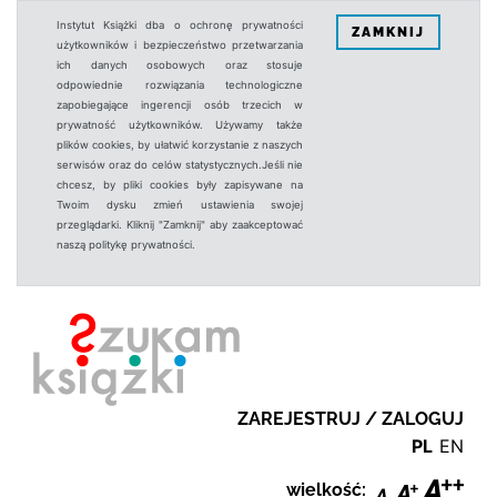
Instytut Książki dba o ochronę prywatności
ZAMKNIJ
użytkowników i bezpieczeństwo przetwarzania
ich danych osobowych oraz stosuje
odpowiednie rozwiązania technologiczne
zapobiegające ingerencji osób trzecich w
prywatność użytkowników. Używamy także
plików cookies, by ułatwić korzystanie z naszych
serwisów oraz do celów statystycznych.Jeśli nie
chcesz, by pliki cookies były zapisywane na
Twoim dysku zmień ustawienia swojej
przeglądarki. Kliknij "Zamknij" aby zaakceptować
naszą politykę prywatności.
ZAREJESTRUJ / ZALOGUJ
PL
EN
wielkość: