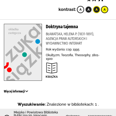
kontrast:
Doktryna tajemna
BŁAWATSKA, HELENA P. (1831-1891),
AGENCJA PRAW AUTORSKICH I
WYDAWNICTWO INTERART
Rok wydania: cop. 1995
Okultyzm, Teozofia, Theosophy, 1801-
1900
Więcej informacji
Wyszukiwanie:
Znalezione w bibliotekach: 1 .
Miejska i Powiatowa Biblioteka
Publiczna im. Ignacego
dostępne:
zarezerwowane: